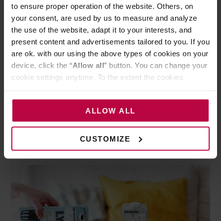
Jego tekstura charakteryzuje się grudkami, w
to ensure proper operation of the website. Others, on
your consent, are used by us to measure and analyze
filiżance może się ścinać i rozdzielać. Jest to bardziej
the use of the website, adapt it to your interests, and
prawdopodobne w przypadku kawy o odczynie
present content and advertisements tailored to you. If you
kwaśnym, ale może być również spowodowane dużą
are ok. with our using the above types of cookies on your
różnicą temperatur między kawą a mlekiem. Jest to
device, click the “
Allow all
” button. You can change your
cookie settings anytime. To the extent the cookies
moim zdaniem jeden z trudniejszych napojów do
contain your personal data, they are processed based on
opanowania dla baristy.
the controller’s (namely, ALL GOOD S.A., ul.
ALLOW ALL
Mazowiecka 24I/U9, 78-100 Kołobrzeg) or third parties’
legitimate interests which are to ensure a high quality of
Mleko owsiane
services provided via our website and marketing
CUSTOMIZE
activities of the controller and authorized entities. More
information about cookies and the personal data
processing, including your rights, can be found in the
Privacy Policy.