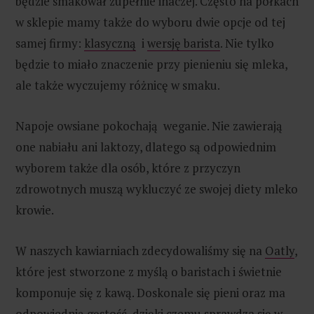
będzie smakował zupełnie inaczej. Często na półkach
w sklepie mamy także do wyboru dwie opcje od tej
samej firmy:
klasyczną
i
wersję barista
. Nie tylko
będzie to miało znaczenie przy pienieniu się mleka,
ale także wyczujemy różnicę w smaku.
Napoje owsiane pokochają weganie. Nie zawierają
one nabiału ani laktozy, dlatego są odpowiednim
wyborem także dla osób, które z przyczyn
zdrowotnych muszą wykluczyć ze swojej diety mleko
krowie.
W naszych kawiarniach zdecydowaliśmy się na
Oatly
,
które jest stworzone z myślą o baristach i świetnie
komponuje się z kawą. Doskonale się pieni oraz ma
odpowiednią gęstość, dzięki czemu sprawdza się w