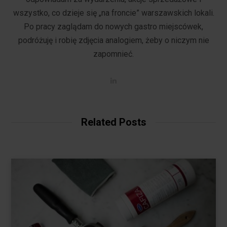
wszystko, co dzieje się „na froncie” warszawskich lokali.
Po pracy zaglądam do nowych gastro miejscówek,
podróżuję i robię zdjęcia analogiem, żeby o niczym nie
zapomnieć.
L
i
n
k
e
d
Related Posts
I
n