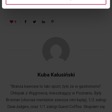
activities of the controller and authorized entities. More
information about cookies and the personal data
processing, including your rights, can be found in the
Privacy Policy.
0
Kuba Kalusiński
"Branża kawowa to taki sport, tyle że w gastronomii".
Chłopak z Wągrowca, mieszkający w Poznaniu. Były
Brisman (chociaż mentalnie zawsze nim będę), 1/2 załogi
DearJudges, oraz 1/1 załogi Guest Coffee. Skupiam się