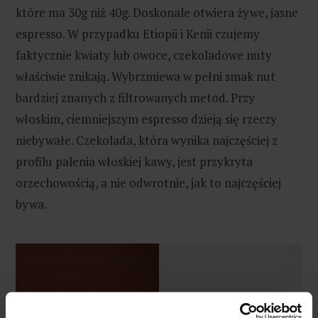
które ma 30g niż 40g. Doskonale otwiera żywe, jasne
espresso. W przypadku Etiopii i Kenii czujemy
faktycznie kwiaty lub owoce, czekoladowe nuty
właściwie znikają. Wybrzmiewa w pełni smak nut
bardziej znanych z filtrowanych metod. Przy
włoskim, ciemniejszym espresso dzieją się rzeczy
niebywałe. Czekolada, która wynika najczęściej z
profilu palenia włoskiej kawy, jest przykryta
orzechowością, a nie odwrotnie, jak to najczęściej
bywa.