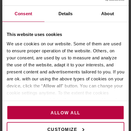
Consent
Details
About
This website uses cookies
We use cookies on our website. Some of them are used
to ensure proper operation of the website. Others, on
your consent, are used by us to measure and analyze
the use of the website, adapt it to your interests, and
present content and advertisements tailored to you. If you
Mleko jest dość ciężkie i łatwiej wypić nam klasyczne
are ok. with our using the above types of cookies on your
cappuccino (150-160ml) niż dużą kawę z mlekiem,
device, click the “
Allow all
” button. You can change your
która będzie miała 300ml. Poczujemy się wtedy
cookie settings anytime. To the extent the cookies
contain your personal data, they are processed based on
nasyceni jak po śniadaniu. Jednak napoje o dużej
the controller’s (namely, ALL GOOD S.A., ul.
ilości mleka pozostawiają często nieprzyjemną
ALLOW ALL
Mazowiecka 24I/U9, 78-100 Kołobrzeg) or third parties’
mleczną teksturę i posmak. Tutaj posmak jest tak
legitimate interests which are to ensure a high quality of
długi, jak espresso które się w tym mleku znajduje.
services provided via our website and marketing
CUSTOMIZE