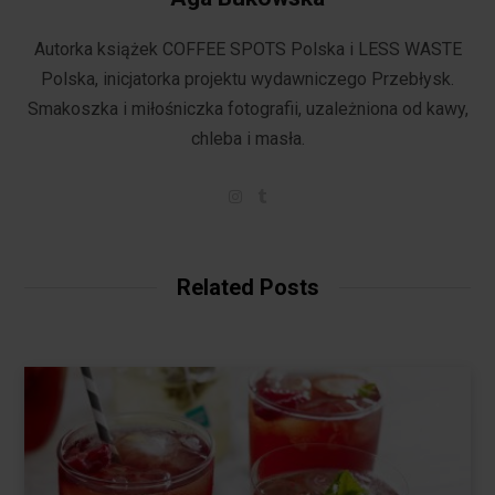
Autorka książek COFFEE SPOTS Polska i LESS WASTE
Polska, inicjatorka projektu wydawniczego Przebłysk.
Smakoszka i miłośniczka fotografii, uzależniona od kawy,
chleba i masła.
I
T
n
u
s
m
t
b
a
l
g
r
Related Posts
r
a
m