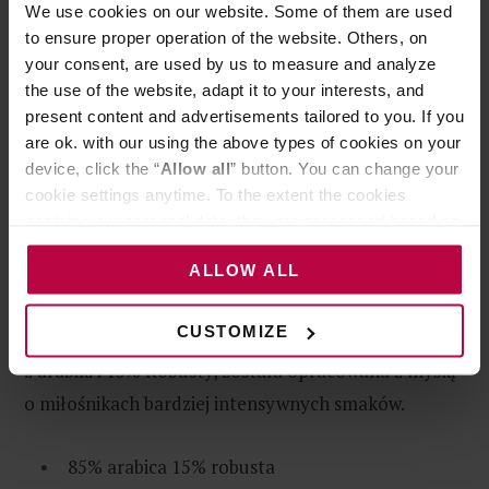
We use cookies on our website. Some of them are used
Dostępna w opakowaniu 1kg
to ensure proper operation of the website. Others, on
your consent, are used by us to measure and analyze
the use of the website, adapt it to your interests, and
Gorgona
present content and advertisements tailored to you. If you
are ok. with our using the above types of cookies on your
device, click the “
Allow all
” button. You can change your
Gorgona, mieszanka z 1988 roku, w nutach
cookie settings anytime. To the extent the cookies
smakowych ma wanilię i gorzką czekoladę. Enrico
contain your personal data, they are processed based on
Meschini wykorzystał swoje naukowe podejście do
the controller’s (namely, ALL GOOD S.A., ul.
ALLOW ALL
stworzenia tej zbalansowanej kawy, której nazwa
Mazowiecka 24I/U9, 78-100 Kołobrzeg) or third parties’
legitimate interests which are to ensure a high quality of
pochodzi od jednej z najważniejszych wysp
services provided via our website and marketing
CUSTOMIZE
archipelagu Toskanii: Gorgony. Składająca się w 85%
activities of the controller and authorized entities. More
z arabiki i 15% Robusty, została opracowana z myślą
information about cookies and the personal data
o miłośnikach bardziej intensywnych smaków.
processing, including your rights, can be found in the
Privacy Policy.
85% arabica 15% robusta