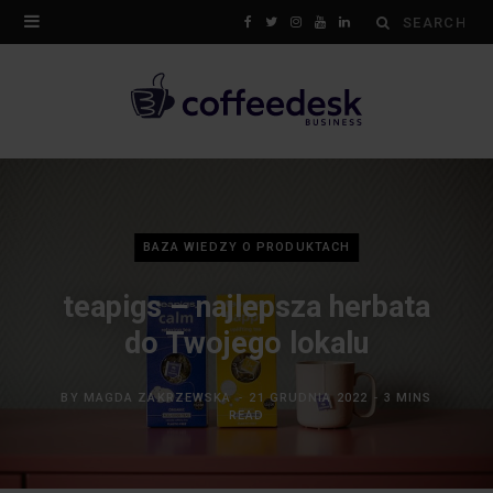
Search
F
T
I
Y
L
for:
a
w
n
o
i
c
i
s
u
n
e
t
t
T
k
b
t
a
u
e
o
e
g
b
d
BAZA WIEDZY O PRODUKTACH
o
r
r
e
I
teapigs – najlepsza herbata
k
a
n
do Twojego lokalu
m
BY
MAGDA ZAKRZEWSKA
21 GRUDNIA 2022
3 MINS
READ