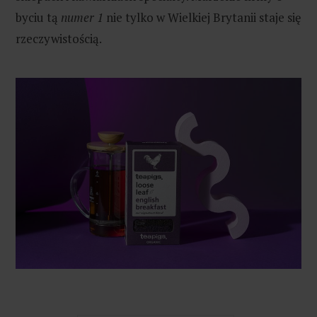
byciu tą
numer 1
nie tylko w Wielkiej Brytanii staje się
rzeczywistością.