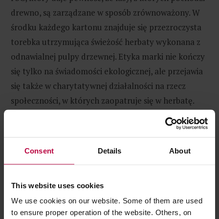
drewno, są zarządzane w sposób zrównoważony. W
środku każdego kartonu znajduje się przezroczysta
torebka utrzymująca świeżość herbaty wykonana z
odnawialnej pulpy drzewnej. Etyka marki nie kończy
się tylko na świadomości ekologicznej, ale przejawia
się także w charytatywnej działalności na rzecz
społeczności, w których zaopatruje się w herbatę.
Consent
Details
About
This website uses cookies
We use cookies on our website. Some of them are used
to ensure proper operation of the website. Others, on