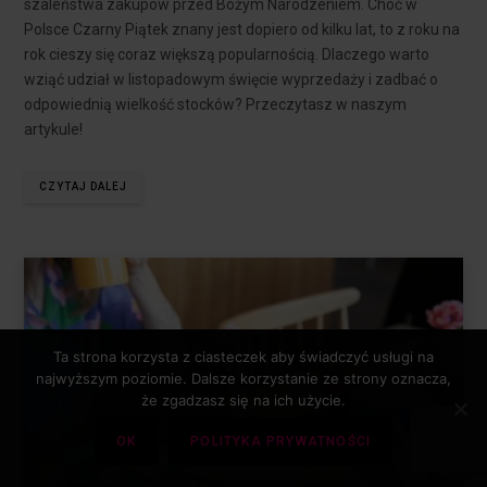
szaleństwa zakupów przed Bożym Narodzeniem. Choć w
Polsce Czarny Piątek znany jest dopiero od kilku lat, to z roku na
rok cieszy się coraz większą popularnością. Dlaczego warto
wziąć udział w listopadowym święcie wyprzedaży i zadbać o
odpowiednią wielkość stocków? Przeczytasz w naszym
artykule!
CZYTAJ DALEJ
Ta strona korzysta z ciasteczek aby świadczyć usługi na
najwyższym poziomie. Dalsze korzystanie ze strony oznacza,
że zgadzasz się na ich użycie.
OK
POLITYKA PRYWATNOŚCI