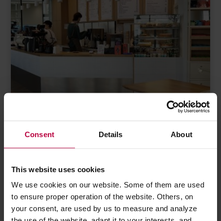
Consent
Details
About
15 MAJA 2025
HORECA
Menu – twoje narzędzie sprzedaży
This website uses cookies
We use cookies on our website. Some of them are used
Menu to jedno z najważniejszych narzędzi sprzedaży w każdej
to ensure proper operation of the website. Others, on
kawiarni. Dobrze zaprojektowane zwiększa średni rachunek,…
your consent, are used by us to measure and analyze
the use of the website, adapt it to your interests, and