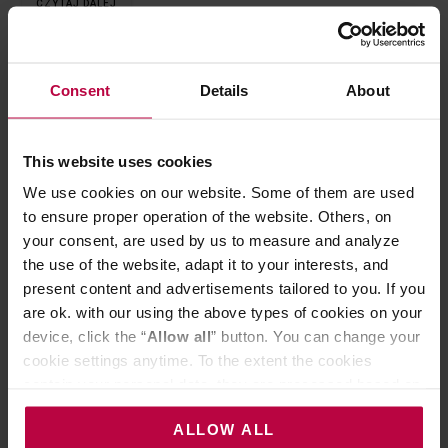
CZYTAJ DALEJ
Consent
Details
About
This website uses cookies
We use cookies on our website. Some of them are used
to ensure proper operation of the website. Others, on
your consent, are used by us to measure and analyze
the use of the website, adapt it to your interests, and
present content and advertisements tailored to you. If you
are ok. with our using the above types of cookies on your
device, click the “
Allow all
” button. You can change your
cookie settings anytime. To the extent the cookies
contain your personal data, they are processed based on
the controller’s (namely, ALL GOOD S.A., ul.
ALLOW ALL
Mazowiecka 24I/U9, 78-100 Kołobrzeg) or third parties’
10 LISTOPADA 2022
BAZA WIEDZY O PRODUKTACH