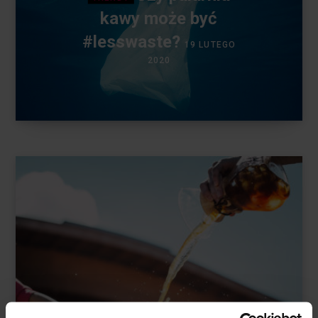
kawy może być
#lesswaste?
19 LUTEGO
2020