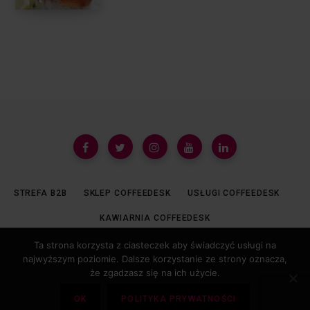
STREFA B2B
SKLEP COFFEEDESK
USŁUGI COFFEEDESK
KAWIARNIA COFFEEDESK
Ta strona korzysta z ciasteczek aby świadczyć usługi na
najwyższym poziomie. Dalsze korzystanie ze strony oznacza,
© 2019 COFFEEDESK.PL ALL REGISTERED.
że zgadzasz się na ich użycie.
OK
POLITYKA PRYWATNOŚCI
TOP