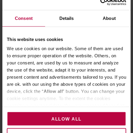
Consent
Details
About
This website uses cookies
2 SIERPNIA 2019
KAWIARNIA SPECIALITY
We use cookies on our website. Some of them are used
Jak stać się kawiarnią less waste?
to ensure proper operation of the website. Others, on
your consent, are used by us to measure and analyze
Prowadzisz kawiarnię, a hasło less waste znaczy dla Ciebie coś
the use of the website, adapt it to your interests, and
więcej niż chwilowy trend? Spróbuj…
present content and advertisements tailored to you. If you
are ok. with our using the above types of cookies on your
CZYTAJ DALEJ
device, click the “
Allow all
” button. You can change your
cookie settings anytime. To the extent the cookies
contain your personal data, they are processed based on
the controller’s (namely, ALL GOOD S.A., ul.
ALLOW ALL
Mazowiecka 24I/U9, 78-100 Kołobrzeg) or third parties’
legitimate interests which are to ensure a high quality of