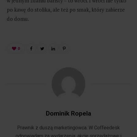
w jednym zdaniu baristy – to wróci. I wróci nie tylko
po kawę do stolika, ale też po smak, który zabierze
do domu.
0
Dominik Ropela
Prawnik z duszą marketingowca. W Coffeedesk
odpowiadam za wydarzenia, akcje sprzedażowe i