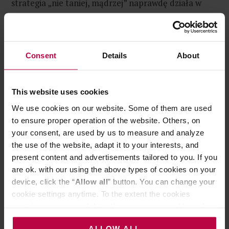
strategia „nie taniej, mądrzej” naprawdę działa w
twojej kawiarni.
Consent
Details
About
This website uses cookies
We use cookies on our website. Some of them are used
to ensure proper operation of the website. Others, on
your consent, are used by us to measure and analyze
the use of the website, adapt it to your interests, and
present content and advertisements tailored to you. If you
are ok. with our using the above types of cookies on your
device, click the “
Allow all
” button. You can change your
cookie settings anytime. To the extent the cookies
contain your personal data, they are processed based on
the controller’s (namely, ALL GOOD S.A., ul.
ALLOW ALL