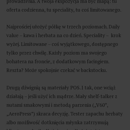
prowadzenia. A twoja ekspozycja ma być mapą: tu
oferta codzienna, tu speciality, tu coś limitowanego.
Najprościej ułożyć półkę w trzech poziomach. Daily
value – kawa i herbata na co dzień. Speciality – krok
wyżej. Limitowane – coś wyjątkowego, dostępnego
tylko przez chwilę. Każdy poziom ma swojego
bohatera na froncie, z dodatkowym facingiem.
Reszta? Może spokojnie czekać w backstocku.
Drugą dźwignią są materiały POS. I tak, one wciąż
działają – jeśli użyć ich mądrze. Mały shelf-talker z
nutami smakowymi i metodą parzenia („V60”,
„AeroPress”) skraca decyzję. Tester zapachu herbaty
albo możliwość dotknięcia młynka zatrzymują