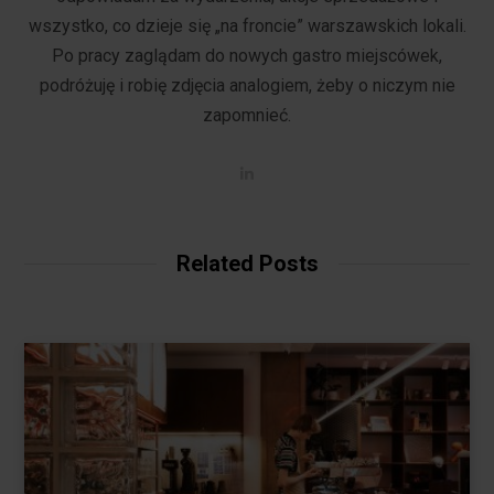
wszystko, co dzieje się „na froncie” warszawskich lokali.
Po pracy zaglądam do nowych gastro miejscówek,
podróżuję i robię zdjęcia analogiem, żeby o niczym nie
zapomnieć.
L
i
n
k
e
d
Related Posts
I
n