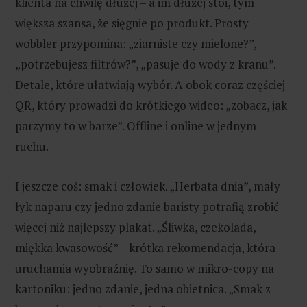
klienta na chwilę dłużej – a im dłużej stoi, tym
większa szansa, że sięgnie po produkt. Prosty
wobbler przypomina: „ziarniste czy mielone?”,
„potrzebujesz filtrów?”, „pasuje do wody z kranu”.
Detale, które ułatwiają wybór. A obok coraz częściej
QR, który prowadzi do krótkiego wideo: „zobacz, jak
parzymy to w barze”. Offline i online w jednym
ruchu.
I jeszcze coś: smak i człowiek. „Herbata dnia”, mały
łyk naparu czy jedno zdanie baristy potrafią zrobić
więcej niż najlepszy plakat. „Śliwka, czekolada,
miękka kwasowość” – krótka rekomendacja, która
uruchamia wyobraźnię. To samo w mikro-copy na
kartoniku: jedno zdanie, jedna obietnica. „Smak z