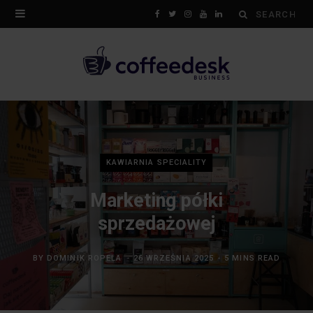
Search
F
T
I
Y
L
for:
a
w
n
o
i
c
i
s
u
n
e
t
t
T
k
b
t
a
u
e
o
e
g
b
d
KAWIARNIA SPECIALITY
o
r
r
e
I
Marketing półki
k
a
n
sprzedażowej
m
BY
DOMINIK ROPELA
26 WRZEŚNIA 2025
5 MINS READ