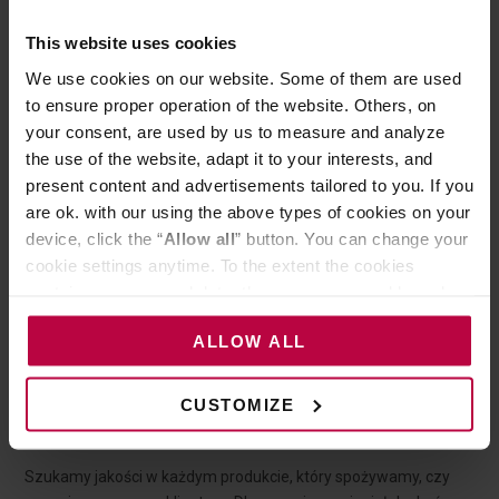
This website uses cookies
We use cookies on our website. Some of them are used
to ensure proper operation of the website. Others, on
your consent, are used by us to measure and analyze
the use of the website, adapt it to your interests, and
present content and advertisements tailored to you. If you
are ok. with our using the above types of cookies on your
device, click the “
Allow all
” button. You can change your
cookie settings anytime. To the extent the cookies
contain your personal data, they are processed based on
the controller’s (namely, ALL GOOD S.A., ul.
ALLOW ALL
Mazowiecka 24I/U9, 78-100 Kołobrzeg) or third parties’
21 LIPCA 2022
KAWA
legitimate interests which are to ensure a high quality of
Espresso specialty – dlaczego
services provided via our website and marketing
CUSTOMIZE
activities of the controller and authorized entities. More
warto?
information about cookies and the personal data
Szukamy jakości w każdym produkcie, który spożywamy, czy
processing, including your rights, can be found in the