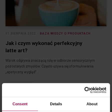
11 SIERPNIA 2022
BAZA WIEDZY O PRODUKTACH
Jak i czym wykonać perfekcyjny
latte art?
Wzrok odgrywa znaczącą rolę w odbiorze sensorycznym
pozostałych zmysłów. Często używa się sformułowania
„apetyczny wygląd”…
CZYTAJ DALEJ
Consent
Details
About