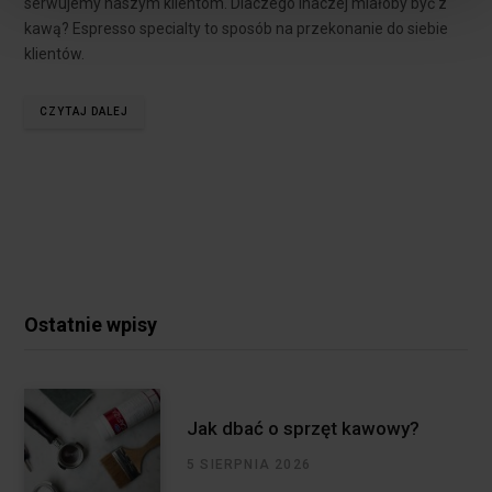
serwujemy naszym klientom. Dlaczego inaczej miałoby być z
Privacy Policy.
kawą? Espresso specialty to sposób na przekonanie do siebie
klientów.
CZYTAJ DALEJ
Ostatnie wpisy
Jak dbać o sprzęt kawowy?
5 SIERPNIA 2026