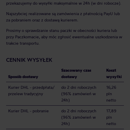
przekazujemy do wysyłki maksymalnie w 24h (w dni robocze).
Najszybciej realizowane są zamówienia z płatnością PayU lub
za pobraniem oraz z dostawą kurierem.
Prosimy o sprawdzanie stanu paczki w obecności kuriera lub
przy Paczkomacie, aby móc zgłosić ewentualne uszkodzenia w
trakcie transportu.
CENNIK WYSYŁEK
Szacowany czas
Koszt
Sposób dostawy
dostawy
wysyłki
Kurier DHL - przedpłata/
do 2 dni roboczych
16,26
przelew tradycyjny
(96% zamówień w
pln
24h)
netto
Kurier DHL - pobranie
do 2 dni roboczych
17,89
(96% zamówień w
pln
24h)
netto