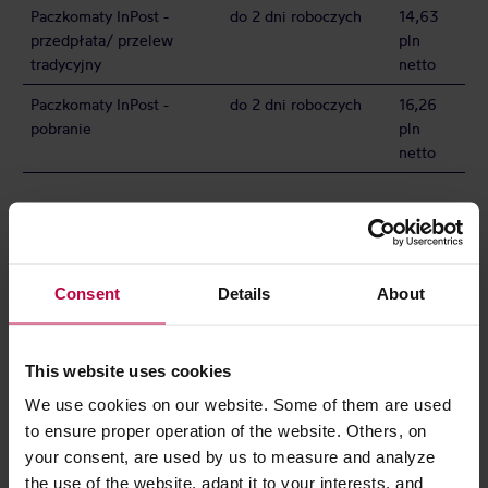
Paczkomaty InPost -
do 2 dni roboczych
14,63
przedpłata/ przelew
pln
tradycyjny
netto
Paczkomaty InPost -
do 2 dni roboczych
16,26
pobranie
pln
netto
PŁATNOŚCI
Preferowaną metodę płatności możesz wybrać każdorazowo
podczas składania zamówienia. Obecnie możesz wybrać:
Consent
Details
About
PRZELEW TRADYCYJNY
This website uses cookies
Po złożeniu zamówienia otrzymasz dane w tym numer konta i
nazwę banku, niezbędne do wykonania przelewu bankowego
We use cookies on our website. Some of them are used
to ensure proper operation of the website. Others, on
your consent, are used by us to measure and analyze
POBRANIE U KURIERA DHL LUB W
PACZKOMACIE INPOST
the use of the website, adapt it to your interests, and